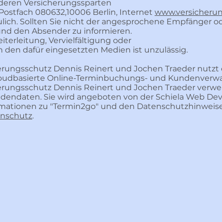
nderen Versicherungssparten
ostfach 080632,10006 Berlin, Internet
www.versicher
raulich. Sollten Sie nicht der angesprochene Empfänger od
 und den Absender zu informieren.
erleitung, Vervielfältigung oder
 den dafür eingesetzten Medien ist unzulässig.
rungsschutz Dennis Reinert und Jochen Traeder nutzt
cloudbasierte Online-Terminbuchungs- und Kundenverwa
ungsschutz Dennis Reinert und Jochen Traeder verwend
dendaten. Sie wird angeboten von der Schiela Web Dev
rmationen zu "Termin2go" und den Datenschutzhinweisen
enschutz
.