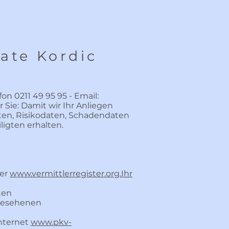
ate Kordic
on 0211 49 95 95 - Email:
 Sie: Damit wir Ihr Anliegen
en, Risikodaten, Schadendaten
igten erhalten.
er
www.vermittlerregister.org.Ihr
ten
orgesehenen
nternet
www.pkv-