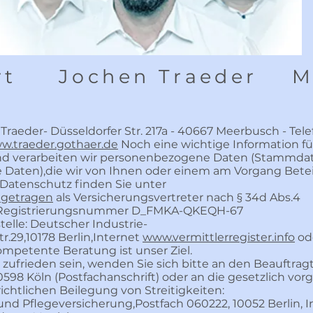
rt
Jochen Traeder
M
raeder- Düsseldorfer Str. 217a - 40667 Meerbusch - Telef
w.traeder.gothaer.de
Noch eine wichtige Information für
nd verarbeiten wir personenbezogene Daten (Stammdat
 Daten),die wir von Ihnen oder einem am Vorgang Beteil
Datenschutz finden Sie unter
ngetragen
als Versicherungsvertreter nach § 34d Abs.4
 Registrierungsnummer D_FMKA-QKEQH-67
telle: Deutscher Industrie-
.29,10178 Berlin,Internet
www.vermittlerregister.info
od
ompetente Beratung ist unser Ziel.
 zufrieden sein, wenden Sie sich bitte an den Beauftrag
50598 Köln (Postfachanschrift) oder an die gesetzlich v
ichtlichen Beilegung von Streitigkeiten:
d Pflegeversicherung,Postfach 060222, 10052 Berlin, I