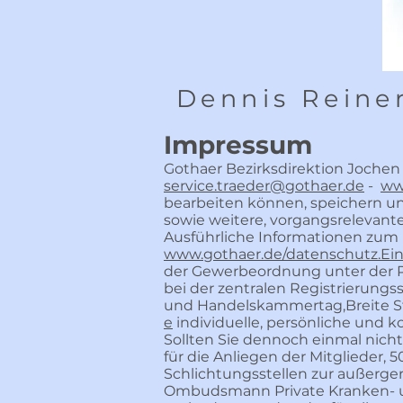
Dennis Reine
Impressum
Gothaer Bezirksdirektion Jochen T
service.traeder@gothaer.de
-
ww
bearbeiten können, speichern u
sowie weitere, vorgangsrelevante
Ausführliche Informationen zum 
www.gothaer.de/datenschutz.Ei
der Gewerbeordnung unter der
bei der zentralen Registrierungss
und Handelskammertag,Breite Str
e
individuelle, persönliche und k
Sollten Sie dennoch einmal nicht
für die Anliegen der Mitglieder, 
Schlichtungsstellen zur außerger
Ombudsmann Private Kranken- un